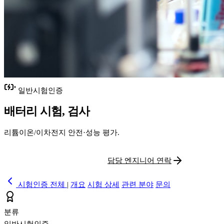
일반시험인증
배터리 시험, 검사
리튬이온/이차전지 안전·성능 평가.
시험 견적 요청
담당 엔지니어 연락
시험인증 전체
|
개요
시험 상세
관련 분야
문의
분류
일반시험인증