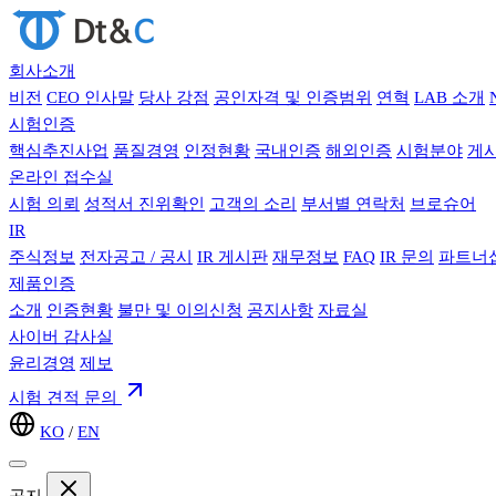
회사소개
비전
CEO 인사말
당사 강점
공인자격 및 인증범위
연혁
LAB 소개
시험인증
핵심추진사업
품질경영
인정현황
국내인증
해외인증
시험분야
게
온라인 접수실
시험 의뢰
성적서 진위확인
고객의 소리
부서별 연락처
브로슈어
IR
주식정보
전자공고 / 공시
IR 게시판
재무정보
FAQ
IR 문의
파트너십
제품인증
소개
인증현황
불만 및 이의신청
공지사항
자료실
사이버 감사실
윤리경영
제보
시험 견적 문의
KO
/
EN