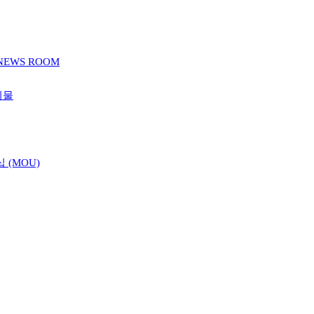
NEWS ROOM
시물
 (MOU)