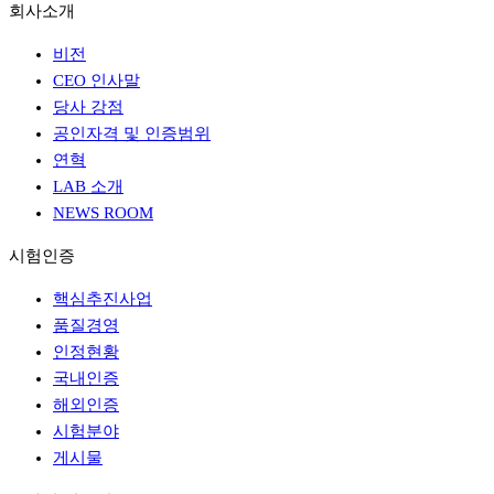
회사소개
비전
CEO 인사말
당사 강점
공인자격 및 인증범위
연혁
LAB 소개
NEWS ROOM
시험인증
핵심추진사업
품질경영
인정현황
국내인증
해외인증
시험분야
게시물