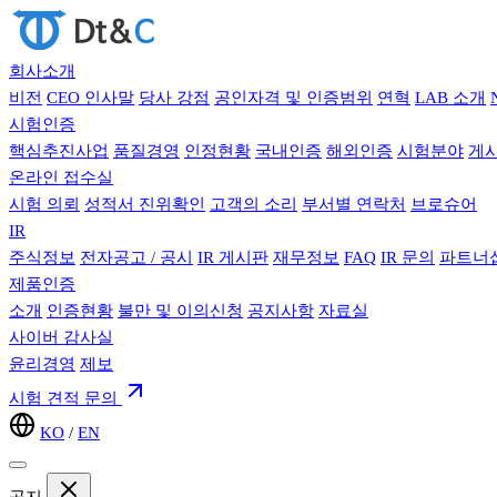
회사소개
비전
CEO 인사말
당사 강점
공인자격 및 인증범위
연혁
LAB 소개
시험인증
핵심추진사업
품질경영
인정현황
국내인증
해외인증
시험분야
게
온라인 접수실
시험 의뢰
성적서 진위확인
고객의 소리
부서별 연락처
브로슈어
IR
주식정보
전자공고 / 공시
IR 게시판
재무정보
FAQ
IR 문의
파트너십
제품인증
소개
인증현황
불만 및 이의신청
공지사항
자료실
사이버 감사실
윤리경영
제보
시험 견적 문의
KO
/
EN