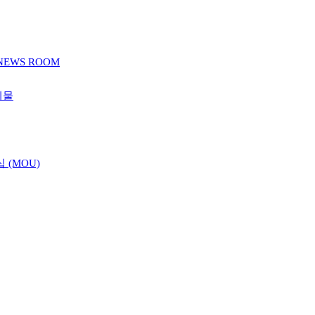
NEWS ROOM
시물
 (MOU)