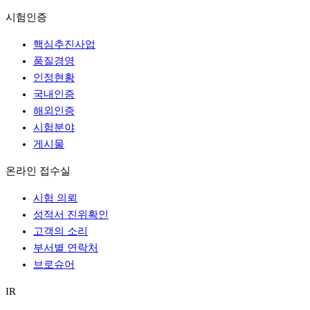
시험인증
핵심추진사업
품질경영
인정현황
국내인증
해외인증
시험분야
게시물
온라인 접수실
시험 의뢰
성적서 진위확인
고객의 소리
부서별 연락처
브로슈어
IR