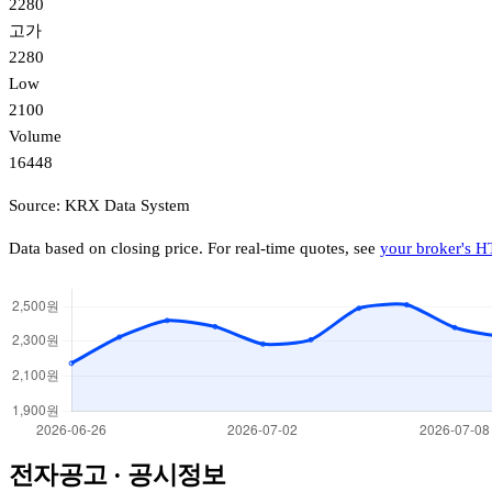
2280
고가
2280
Low
2100
Volume
16448
Source: KRX Data System
Data based on closing price. For real-time quotes, see
your broker's H
전자공고 · 공시정보