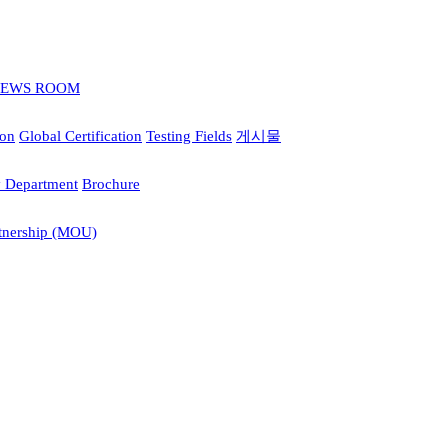
EWS ROOM
ion
Global Certification
Testing Fields
게시물
y Department
Brochure
tnership (MOU)