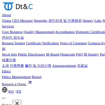
About
Vision
CEO Message
Strengths
공인자격 및 인증범위
History
Labs
N
Services
Core Business
Quality Management
Accreditation
Domestic Certificat
온라인 접수실
Request Testing
Certificate Verification
Voice of Customer
Contacts b
IR
Stock Info
Public Disclosures
IR Board
Financials
FAQ
IR Inquiry
Par
제품인증
소개
인증현황
불만 및 이의신청
Announcements
자료실
Ethics
Ethics Management
Report
Request a Quote
KO
/
EN